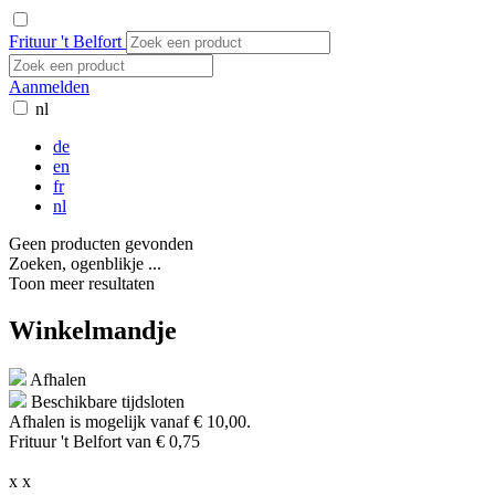
Frituur 't Belfort
Aanmelden
nl
de
en
fr
nl
Geen producten gevonden
Zoeken, ogenblikje ...
Toon meer resultaten
Winkelmandje
Afhalen
Beschikbare tijdsloten
Afhalen is mogelijk vanaf
€ 10,00.
Frituur 't Belfort van € 0,75
x
x