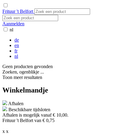
Frituur 't Belfort
Aanmelden
nl
de
en
fr
nl
Geen producten gevonden
Zoeken, ogenblikje ...
Toon meer resultaten
Winkelmandje
Afhalen
Beschikbare tijdsloten
Afhalen is mogelijk vanaf
€ 10,00.
Frituur 't Belfort van € 0,75
x
x